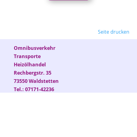
Seite drucken
Omnibusverkehr
Transporte
Heizölhandel
Rechbergstr. 35
73550 Waldstetten
Tel.: 07171-42236
Fax: 07171-42467
info@omnibus-betz.de