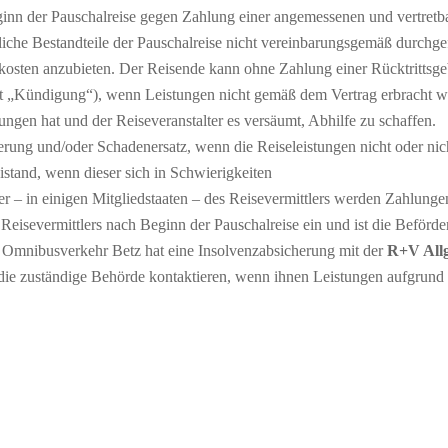
inn der Pauschalreise gegen Zahlung einer angemessenen und vertretba
iche Bestandteile der Pauschalreise nicht vereinbarungsgemäß durchg
ten anzubieten. Der Reisende kann ohne Zahlung einer Rücktrittsgeb
t „Kündigung“), wenn Leistungen nicht gemäß dem Vertrag erbracht w
ungen hat und der Reiseveranstalter es versäumt, Abhilfe zu schaffen.
erung und/oder Schadenersatz, wenn die Reiseleistungen nicht oder ni
istand, wenn dieser sich in Schwierigkeiten
er – in einigen Mitgliedstaaten – des Reisevermittlers werden Zahlungen 
s Reisevermittlers nach Beginn der Pauschalreise ein und ist die Beförde
 Omnibusverkehr Betz hat eine Insolvenzabsicherung mit der
R+V All
 die zuständige Behörde kontaktieren, wenn ihnen Leistungen aufgrun