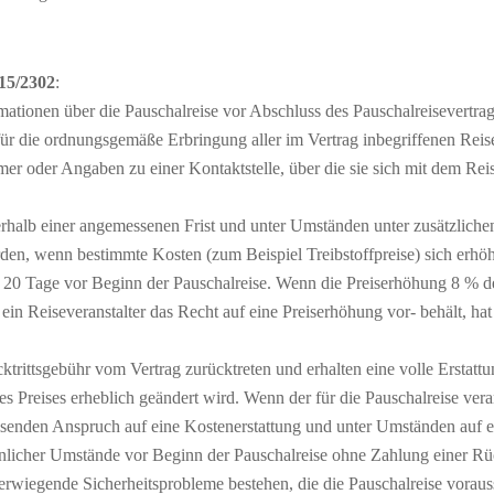
015/2302
:
mationen über die Pauschalreise vor Abschluss des Pauschalreisevertrag
r die ordnungsgemäße Erbringung aller im Vertrag inbegriffenen Reise
er oder Angaben zu einer Kontaktstelle, über die sie sich mit dem Rei
rhalb einer angemessenen Frist und unter Umständen unter zusätzlichen
erden, wenn bestimmte Kosten (zum Beispiel Treibstoffpreise) sich erh
ns 20 Tage vor Beginn der Pauschalreise. Wenn die Preiserhöhung 8 % de
in Reiseveranstalter das Recht auf eine Preiserhöhung vor- behält, ha
rittsgebühr vom Vertrag zurücktreten und erhalten eine volle Erstattu
s Preises erheblich geändert wird. Wenn der für die Pauschalreise ver
eisenden Anspruch auf eine Kostenerstattung und unter Umständen auf 
nlicher Umstände vor Beginn der Pauschalreise ohne Zahlung einer Rüc
iegende Sicherheitsprobleme bestehen, die die Pauschalreise voraussi