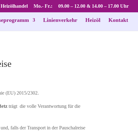
 Heizölhandel
Mo.- Fr.:
09.00 – 12.00 & 14.00 – 17.00 Uhr
seprogramm
Linienverkehr
Heizöl
Kontakt
eise
inie (EU) 2015/2302.
Betz
trägt die volle Verantwortung für die
d, falls der Transport in der Pauschalreise