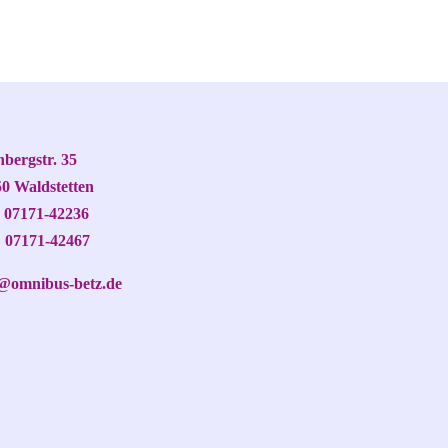
bergstr. 35
0 Waldstetten
: 07171-42236
 07171-42467
o@omnibus-betz.de