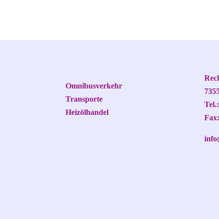
Rech
Omnibusverkehr
7355
Transporte
Tel.
Heizölhandel
Fax:
inf